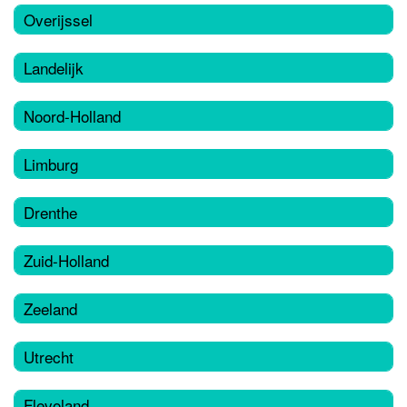
Overijssel
Landelijk
Noord-Holland
Limburg
Drenthe
Zuid-Holland
Zeeland
Utrecht
Flevoland