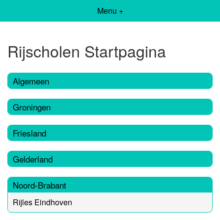
Menu +
Rijscholen Startpagina
Algemeen
Groningen
Friesland
Gelderland
Noord-Brabant
Rijles Eindhoven